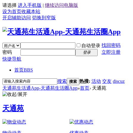
请选择
进入手机版
|
继续访问电脑版
设为首页
收藏本站
开启辅助访问
切换到窄版
找回密码
自动登录
密码
立即注册
登录
快捷导航
首页
BBS
搜索
热搜:
活动
交友
discuz
搜索
天通苑生活通App-天通苑生活圈App
»
首页
›
天通苑
天通苑
物业动态
优惠动态