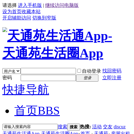
请选择
进入手机版
|
继续访问电脑版
设为首页
收藏本站
开启辅助访问
切换到窄版
找回密码
自动登录
密码
立即注册
登录
快捷导航
首页
BBS
搜索
热搜:
活动
交友
discuz
搜索
天通苑生活通App-天通苑生活圈App
»
首页
›
天通苑
›
房屋出租