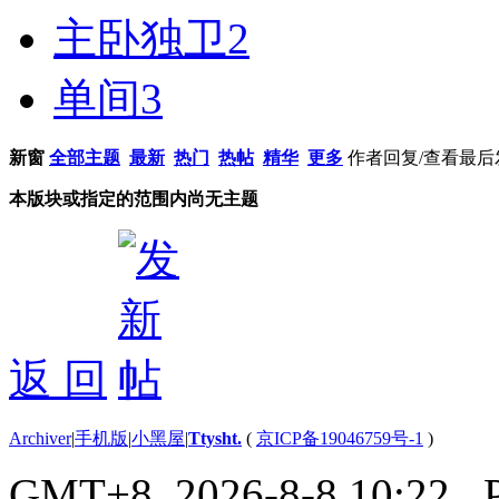
主卧独卫
2
单间
3
新窗
全部主题
最新
热门
热帖
精华
更多
作者
回复/查看
最后
本版块或指定的范围内尚无主题
返 回
Archiver
|
手机版
|
小黑屋
|
Ttysht.
(
京ICP备19046759号-1
)
GMT+8, 2026-8-8 10:22
, 