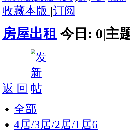
收藏本版
|
订阅
房屋出租
今日:
0
|
主题
返 回
全部
4居/3居/2居/1居
6