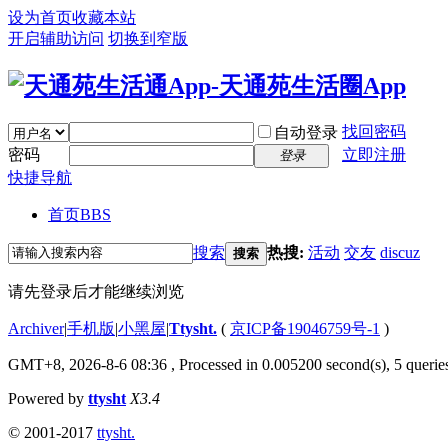
设为首页
收藏本站
开启辅助访问
切换到窄版
找回密码
自动登录
密码
立即注册
登录
快捷导航
首页
BBS
搜索
热搜:
活动
交友
discuz
搜索
请先登录后才能继续浏览
Archiver
|
手机版
|
小黑屋
|
Ttysht.
(
京ICP备19046759号-1
)
GMT+8, 2026-8-6 08:36
, Processed in 0.005200 second(s), 5 queries
Powered by
ttysht
X3.4
© 2001-2017
ttysht.